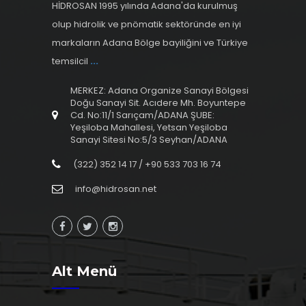
HİDROSAN 1995 yılında Adana'da kurulmuş
olup hidrolik ve pnömatik sektöründe en iyi
markaların Adana Bölge bayiliğini ve Türkiye
temsilcil
...
MERKEZ: Adana Organize Sanayi Bölgesi
Doğu Sanayi Sit. Acıdere Mh. Boyuntepe
Cd. No:11/1 Sarıçam/ADANA ŞUBE:
Yeşiloba Mahallesi, Yetsan Yeşiloba
Sanayi Sitesi No:5/3 Seyhan/ADANA
(322) 352 14 17 / +90 533 703 16 74
info@hidrosan.net
Alt Menü