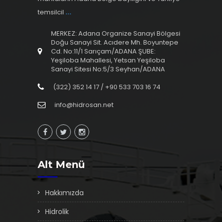
temsilcil
...
MERKEZ: Adana Organize Sanayi Bölgesi
Doğu Sanayi Sit. Acıdere Mh. Boyuntepe
Cd. No:11/1 Sarıçam/ADANA ŞUBE:
Yeşiloba Mahallesi, Yetsan Yeşiloba
Sanayi Sitesi No:5/3 Seyhan/ADANA
(322) 352 14 17 / +90 533 703 16 74
info@hidrosan.net
Alt Menü
Hakkımızda
Hidrolik