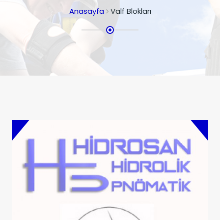
Anasayfa
Valf Blokları
Özel Valf Blokları
Siparişe Özel Tasarlanmış Valf Blokları
Ürünler