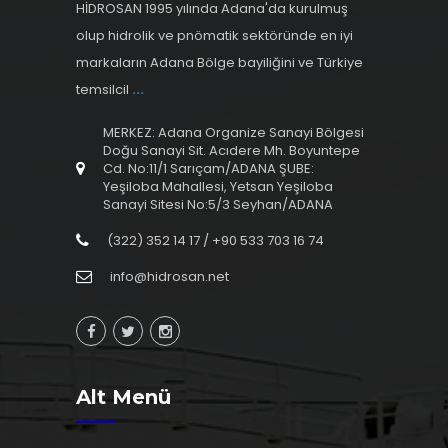
HİDROSAN 1995 yılında Adana'da kurulmuş
olup hidrolik ve pnömatik sektöründe en iyi
markaların Adana Bölge bayiliğini ve Türkiye
temsilcil
...
MERKEZ: Adana Organize Sanayi Bölgesi
Doğu Sanayi Sit. Acıdere Mh. Boyuntepe
Cd. No:11/1 Sarıçam/ADANA ŞUBE:
Yeşiloba Mahallesi, Yetsan Yeşiloba
Sanayi Sitesi No:5/3 Seyhan/ADANA
(322) 352 14 17 / +90 533 703 16 74
info@hidrosan.net
Alt Menü