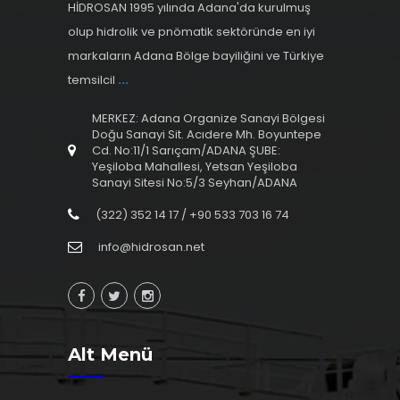
HİDROSAN 1995 yılında Adana'da kurulmuş
olup hidrolik ve pnömatik sektöründe en iyi
markaların Adana Bölge bayiliğini ve Türkiye
temsilcil
...
MERKEZ: Adana Organize Sanayi Bölgesi
Doğu Sanayi Sit. Acıdere Mh. Boyuntepe
Cd. No:11/1 Sarıçam/ADANA ŞUBE:
Yeşiloba Mahallesi, Yetsan Yeşiloba
Sanayi Sitesi No:5/3 Seyhan/ADANA
(322) 352 14 17 / +90 533 703 16 74
info@hidrosan.net
Alt Menü