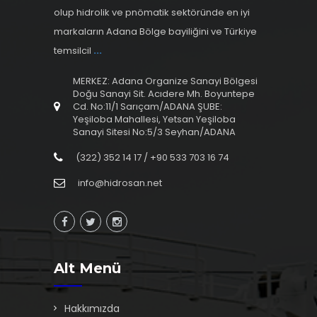
olup hidrolik ve pnömatik sektöründe en iyi
markaların Adana Bölge bayiliğini ve Türkiye
temsilcil
...
MERKEZ: Adana Organize Sanayi Bölgesi
Doğu Sanayi Sit. Acıdere Mh. Boyuntepe
Cd. No:11/1 Sarıçam/ADANA ŞUBE:
Yeşiloba Mahallesi, Yetsan Yeşiloba
Sanayi Sitesi No:5/3 Seyhan/ADANA
(322) 352 14 17 / +90 533 703 16 74
info@hidrosan.net
Alt Menü
Hakkımızda