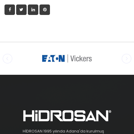
HİDROSAN 1995 yılında Adana'da kurulmuş