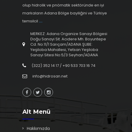
olup hidrolik ve pnömatik sektöründe en iyi
markaların Adana Bölge bayiliğini ve Türkiye
temsilcil
...
MERKEZ: Adana Organize Sanayi Bölgesi
Doğu Sanayi Sit. Acıdere Mh. Boyuntepe
Cd. No:11/1 Sarıçam/ADANA ŞUBE:
Yeşiloba Mahallesi, Yetsan Yeşiloba
Sanayi Sitesi No:5/3 Seyhan/ADANA
(322) 352 14 17 / +90 533 703 16 74
info@hidrosan.net
Alt Menü
Hakkımızda