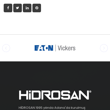
HİDROSAN 1995 yılında Adana'da kurulmuş