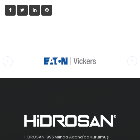
HİDROSAN 1995 yılında Adana'da kurulmuş