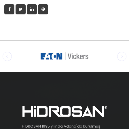
HİDROSAN 1995 yılında Adana'da kurulmuş