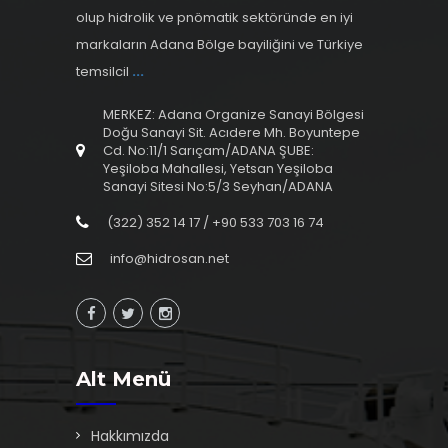
olup hidrolik ve pnömatik sektöründe en iyi
markaların Adana Bölge bayiliğini ve Türkiye
temsilcil
...
MERKEZ: Adana Organize Sanayi Bölgesi
Doğu Sanayi Sit. Acıdere Mh. Boyuntepe
Cd. No:11/1 Sarıçam/ADANA ŞUBE:
Yeşiloba Mahallesi, Yetsan Yeşiloba
Sanayi Sitesi No:5/3 Seyhan/ADANA
(322) 352 14 17 / +90 533 703 16 74
info@hidrosan.net
Alt Menü
Hakkımızda