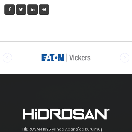
HİDROSAN 1995 yılında Adana'da kurulmuş