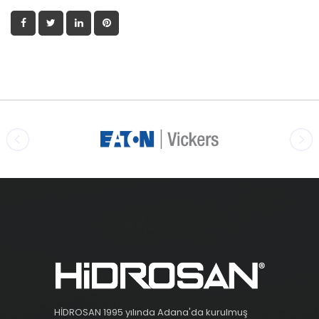
HİDROSAN 1995 yılında Adana'da kurulmuş