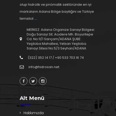
olup hidrolik ve pnömatik sektöründe en iyi
markaların Adana Bölge bayiliğini ve Türkiye
temsilcil
...
MERKEZ: Adana Organize Sanayi Bölgesi
Doğu Sanayi Sit. Acıdere Mh. Boyuntepe
Cd. No:11/1 Sarıçam/ADANA ŞUBE:
Yeşiloba Mahallesi, Yetsan Yeşiloba
Sanayi Sitesi No:5/3 Seyhan/ADANA
(322) 352 14 17 / +90 533 703 16 74
info@hidrosan.net
Alt Menü
Hakkımızda