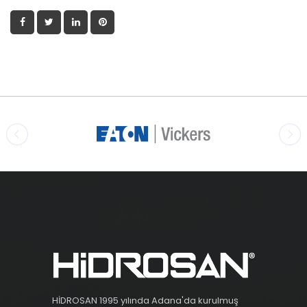
HİDROSAN 1995 yılında Adana'da kurulmuş