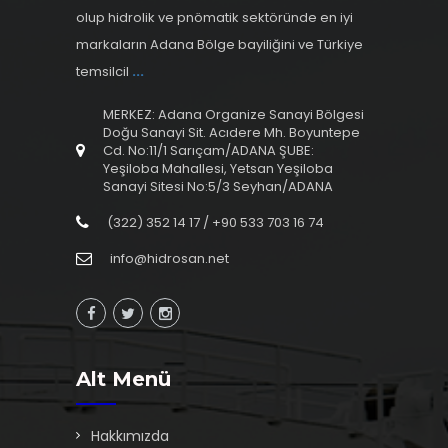
olup hidrolik ve pnömatik sektöründe en iyi
markaların Adana Bölge bayiliğini ve Türkiye
temsilcil
...
MERKEZ: Adana Organize Sanayi Bölgesi
Doğu Sanayi Sit. Acıdere Mh. Boyuntepe
Cd. No:11/1 Sarıçam/ADANA ŞUBE:
Yeşiloba Mahallesi, Yetsan Yeşiloba
Sanayi Sitesi No:5/3 Seyhan/ADANA
(322) 352 14 17 / +90 533 703 16 74
info@hidrosan.net
Alt Menü
Hakkımızda