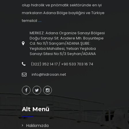
olup hidrolik ve pnömatik sektöründe en iyi
markaların Adana Bölge bayiliğini ve Türkiye
temsilcil
...
MERKEZ: Adana Organize Sanayi Bölgesi
Doğu Sanayi Sit. Acıdere Mh. Boyuntepe
Cd. No:11/1 Sarıçam/ADANA ŞUBE:
Yeşiloba Mahallesi, Yetsan Yeşiloba
Sanayi Sitesi No:5/3 Seyhan/ADANA
(322) 352 14 17 / +90 533 703 16 74
info@hidrosan.net
Alt Menü
Hakkımızda