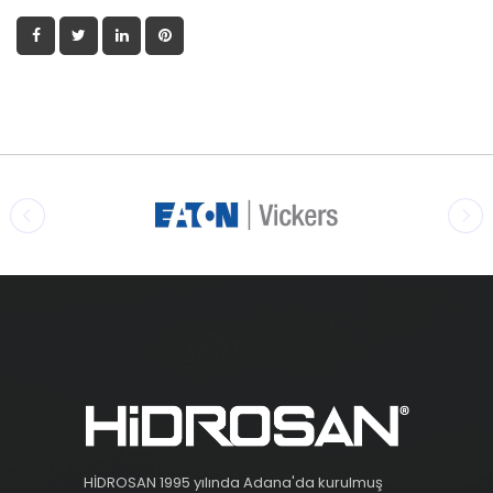
HİDROSAN 1995 yılında Adana'da kurulmuş