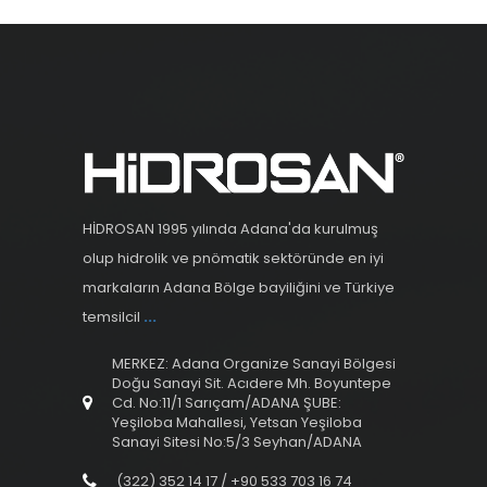
HİDROSAN 1995 yılında Adana'da kurulmuş
olup hidrolik ve pnömatik sektöründe en iyi
markaların Adana Bölge bayiliğini ve Türkiye
temsilcil
...
MERKEZ: Adana Organize Sanayi Bölgesi
Doğu Sanayi Sit. Acıdere Mh. Boyuntepe
Cd. No:11/1 Sarıçam/ADANA ŞUBE:
Yeşiloba Mahallesi, Yetsan Yeşiloba
Sanayi Sitesi No:5/3 Seyhan/ADANA
(322) 352 14 17 / +90 533 703 16 74