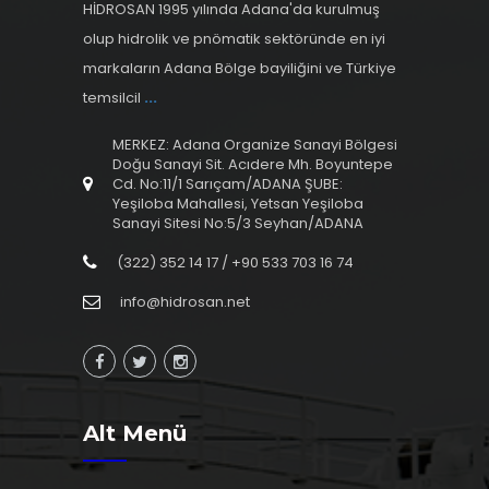
HİDROSAN 1995 yılında Adana'da kurulmuş
olup hidrolik ve pnömatik sektöründe en iyi
markaların Adana Bölge bayiliğini ve Türkiye
temsilcil
...
MERKEZ: Adana Organize Sanayi Bölgesi
Doğu Sanayi Sit. Acıdere Mh. Boyuntepe
Cd. No:11/1 Sarıçam/ADANA ŞUBE:
Yeşiloba Mahallesi, Yetsan Yeşiloba
Sanayi Sitesi No:5/3 Seyhan/ADANA
(322) 352 14 17 / +90 533 703 16 74
info@hidrosan.net
Alt Menü