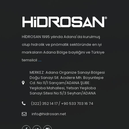
HİDROSAN 1995 yılında Adana'da kurulmuş
olup hidrolik ve pnömatik sektöründe en iyi
markaların Adana Bölge bayiliğini ve Türkiye
temsilcil
...
MERKEZ: Adana Organize Sanayi Bölgesi
Doğu Sanayi Sit. Acıdere Mh. Boyuntepe
Cd. No:11/1 Sarıçam/ADANA ŞUBE:
Yeşiloba Mahallesi, Yetsan Yeşiloba
Sanayi Sitesi No:5/3 Seyhan/ADANA
(322) 352 14 17 / +90 533 703 16 74
info@hidrosan.net