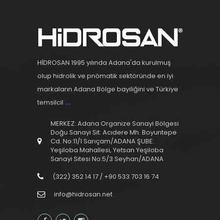
HİDROSAN 1995 yılında Adana'da kurulmuş
olup hidrolik ve pnömatik sektöründe en iyi
markaların Adana Bölge bayiliğini ve Türkiye
temsilcil
...
MERKEZ: Adana Organize Sanayi Bölgesi
Doğu Sanayi Sit. Acıdere Mh. Boyuntepe
Cd. No:11/1 Sarıçam/ADANA ŞUBE:
Yeşiloba Mahallesi, Yetsan Yeşiloba
Sanayi Sitesi No:5/3 Seyhan/ADANA
(322) 352 14 17 / +90 533 703 16 74
info@hidrosan.net