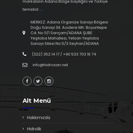
markaların Adana Bölge bayiliğini ve Türkiye
temsilcil
...
MERKEZ: Adana Organize Sanayi Bölgesi
Doğu Sanayi Sit. Acıdere Mh. Boyuntepe
Cd. No:11/1 Sarıçam/ADANA ŞUBE:
Yeşiloba Mahallesi, Yetsan Yeşiloba
Sanayi Sitesi No:5/3 Seyhan/ADANA
(322) 352 14 17 / +90 533 703 16 74
info@hidrosan.net
Alt Menü
Hakkımızda
Hidrolik