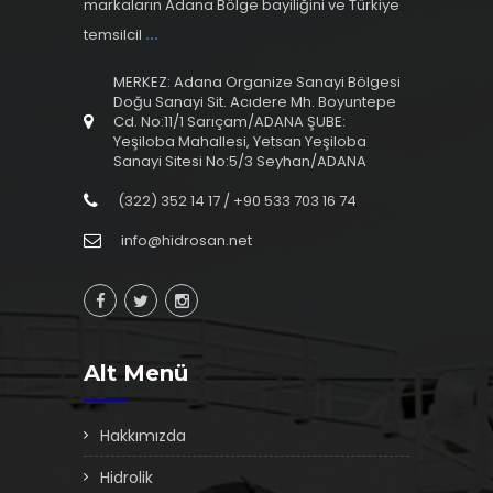
markaların Adana Bölge bayiliğini ve Türkiye
temsilcil
...
MERKEZ: Adana Organize Sanayi Bölgesi
Doğu Sanayi Sit. Acıdere Mh. Boyuntepe
Cd. No:11/1 Sarıçam/ADANA ŞUBE:
Yeşiloba Mahallesi, Yetsan Yeşiloba
Sanayi Sitesi No:5/3 Seyhan/ADANA
(322) 352 14 17 / +90 533 703 16 74
info@hidrosan.net
Alt Menü
Hakkımızda
Hidrolik