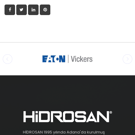
HİDROSAN 1995 yılında Adana'da kurulmuş