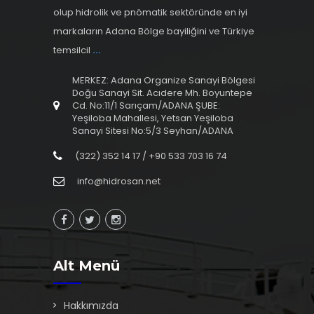
olup hidrolik ve pnömatik sektöründe en iyi
markaların Adana Bölge bayiliğini ve Türkiye
temsilcil
...
MERKEZ: Adana Organize Sanayi Bölgesi
Doğu Sanayi Sit. Acıdere Mh. Boyuntepe
Cd. No:11/1 Sarıçam/ADANA ŞUBE:
Yeşiloba Mahallesi, Yetsan Yeşiloba
Sanayi Sitesi No:5/3 Seyhan/ADANA
(322) 352 14 17 / +90 533 703 16 74
info@hidrosan.net
Alt Menü
Hakkımızda