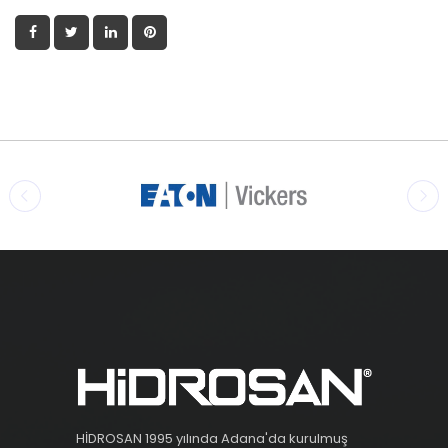
HİDROSAN 1995 yılında Adana'da kurulmuş