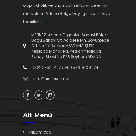
olup hidrolik ve pnömatik sektöründe en iyi
markaların Adana Bölge bayiliğini ve Türkiye
temsilcil
...
MERKEZ: Adana Organize Sanayi Bölgesi
Doğu Sanayi Sit. Acıdere Mh. Boyuntepe
Cd. No:11/1 Sarıçam/ADANA ŞUBE:
Yeşiloba Mahallesi, Yetsan Yeşiloba
Sanayi Sitesi No:5/3 Seyhan/ADANA
(322) 352 14 17 / +90 533 703 16 74
info@hidrosan.net
Alt Menü
Hakkımızda