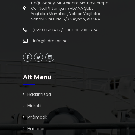
Doğu Sanayi Sit. Acıdere Mh. Boyuntepe
Cd. No:11/1 Sarıçam/ADANA ŞUBE:
Yeşiloba Mahallesi, Yetsan Yeşiloba
Sanayi Sitesi No:5/3 Seyhan/ADANA
(322) 352 14 17 / +90 533 703 16 74
info@hidrosan.net
Alt Menü
Hakkımızda
Hidrolik
Pnömatik
Haberler