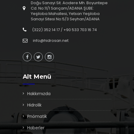
Doğu Sanayi Sit. Acıdere Mh. Boyuntepe
Cd. No:11/1 Sarıçam/ADANA ŞUBE:
Yeşiloba Mahallesi, Yetsan Yeşiloba
Sanayi Sitesi No:5/3 Seyhan/ADANA
(322) 352 14 17 / +90 533 703 16 74
info@hidrosan.net
Alt Menü
Hakkımızda
Hidrolik
Pnömatik
Haberler