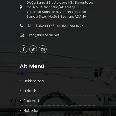
Doğu Sanayi Sit. Acıdere Mh. Boyuntepe
Cd. No:11/1 Sarıçam/ADANA ŞUBE:
Yeşiloba Mahallesi, Yetsan Yeşiloba
Sanayi Sitesi No:5/3 Seyhan/ADANA
(322) 352 14 17 / +90 533 703 16 74
info@hidrosan.net
Alt Menü
Hakkımızda
Hidrolik
Pnömatik
Haberler