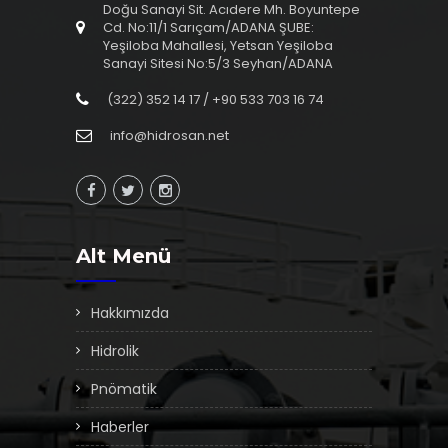
Doğu Sanayi Sit. Acıdere Mh. Boyuntepe
Cd. No:11/1 Sarıçam/ADANA ŞUBE:
Yeşiloba Mahallesi, Yetsan Yeşiloba
Sanayi Sitesi No:5/3 Seyhan/ADANA
(322) 352 14 17 / +90 533 703 16 74
info@hidrosan.net
Alt Menü
Hakkımızda
Hidrolik
Pnömatik
Haberler