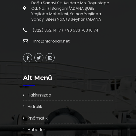
Doğu Sanayi Sit. Acıdere Mh. Boyuntepe
Cd. No:11/1 Sarıçam/ADANA ŞUBE:
Yeşiloba Mahallesi, Yetsan Yeşiloba
Sanayi Sitesi No:5/3 Seyhan/ADANA
(322) 352 14 17 / +90 533 703 16 74
info@hidrosan.net
Alt Menü
Hakkımızda
Hidrolik
Pnömatik
Haberler