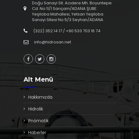
Doğu Sanayi Sit. Acıdere Mh. Boyuntepe
Cd. No:11/1 Sarıçam/ADANA ŞUBE:
Yeşiloba Mahallesi, Yetsan Yeşiloba
Sanayi Sitesi No:5/3 Seyhan/ADANA
(322) 352 14 17 / +90 533 703 16 74
info@hidrosan.net
Alt Menü
Hakkımızda
Hidrolik
Pnömatik
Haberler