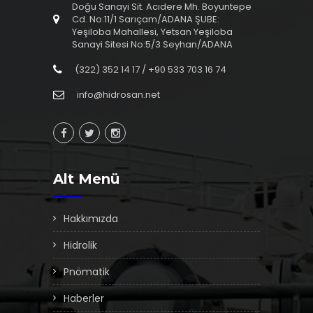
Doğu Sanayi Sit. Acıdere Mh. Boyuntepe
Cd. No:11/1 Sarıçam/ADANA ŞUBE:
Yeşiloba Mahallesi, Yetsan Yeşiloba
Sanayi Sitesi No:5/3 Seyhan/ADANA
(322) 352 14 17 / +90 533 703 16 74
info@hidrosan.net
Alt Menü
Hakkımızda
Hidrolik
Pnömatik
Haberler