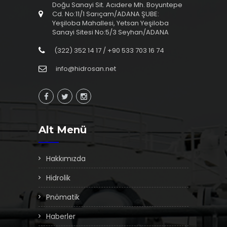
Doğu Sanayi Sit. Acıdere Mh. Boyuntepe
Cd. No:11/1 Sarıçam/ADANA ŞUBE:
Yeşiloba Mahallesi, Yetsan Yeşiloba
Sanayi Sitesi No:5/3 Seyhan/ADANA
(322) 352 14 17 / +90 533 703 16 74
info@hidrosan.net
Alt Menü
Hakkımızda
Hidrolik
Pnömatik
Haberler