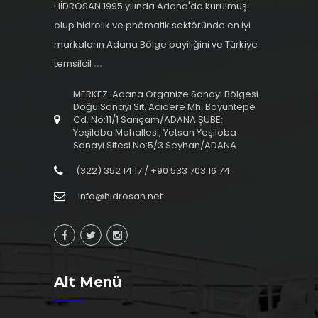
HİDROSAN 1995 yılında Adana'da kurulmuş
olup hidrolik ve pnömatik sektöründe en iyi
markaların Adana Bölge bayiliğini ve Türkiye
temsilcil
...
MERKEZ: Adana Organize Sanayi Bölgesi
Doğu Sanayi Sit. Acıdere Mh. Boyuntepe
Cd. No:11/1 Sarıçam/ADANA ŞUBE:
Yeşiloba Mahallesi, Yetsan Yeşiloba
Sanayi Sitesi No:5/3 Seyhan/ADANA
(322) 352 14 17 / +90 533 703 16 74
info@hidrosan.net
Alt Menü