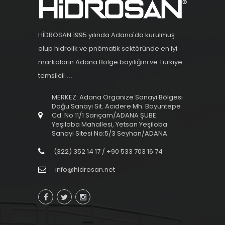
HİDROSAN 1995 yılında Adana'da kurulmuş
olup hidrolik ve pnömatik sektöründe en iyi
markaların Adana Bölge bayiliğini ve Türkiye
temsilcil
...
MERKEZ: Adana Organize Sanayi Bölgesi
Doğu Sanayi Sit. Acıdere Mh. Boyuntepe
Cd. No:11/1 Sarıçam/ADANA ŞUBE:
Yeşiloba Mahallesi, Yetsan Yeşiloba
Sanayi Sitesi No:5/3 Seyhan/ADANA
(322) 352 14 17 / +90 533 703 16 74
info@hidrosan.net