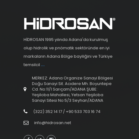
HİDROSAN 1995 yılında Adana'da kurulmuş
olup hidrolik ve pnömatik sektöründe en iyi
markaların Adana Bölge bayiliğini ve Türkiye
temsilcil
...
MERKEZ: Adana Organize Sanayi Bölgesi
Doğu Sanayi Sit. Acıdere Mh. Boyuntepe
Cd. No:11/1 Sarıçam/ADANA ŞUBE:
Yeşiloba Mahallesi, Yetsan Yeşiloba
Sanayi Sitesi No:5/3 Seyhan/ADANA
(322) 352 14 17 / +90 533 703 16 74
info@hidrosan.net