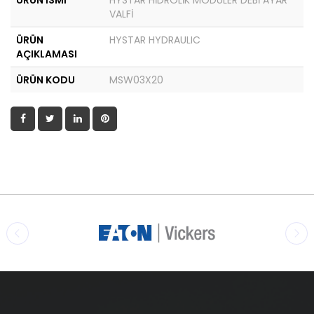
ÜRÜN İSMİ
HYSTAR HİDROLİK MODÜLER DEBİ AYAR
VALFİ
ÜRÜN
HYSTAR HYDRAULIC
AÇIKLAMASI
ÜRÜN KODU
MSW03X20