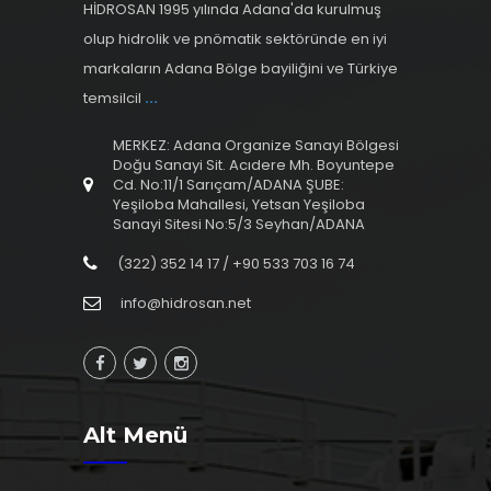
HİDROSAN 1995 yılında Adana'da kurulmuş
olup hidrolik ve pnömatik sektöründe en iyi
markaların Adana Bölge bayiliğini ve Türkiye
temsilcil
...
MERKEZ: Adana Organize Sanayi Bölgesi
Doğu Sanayi Sit. Acıdere Mh. Boyuntepe
Cd. No:11/1 Sarıçam/ADANA ŞUBE:
Yeşiloba Mahallesi, Yetsan Yeşiloba
Sanayi Sitesi No:5/3 Seyhan/ADANA
(322) 352 14 17 / +90 533 703 16 74
info@hidrosan.net
Alt Menü