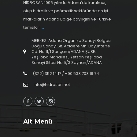
HİDROSAN 1995 yılında Adana'da kurulmuş
olup hidrolik ve pnömatik sektöründe en iyi
markaların Adana Bölge bayiliğini ve Türkiye
temsilcil
...
MERKEZ: Adana Organize Sanayi Bölgesi
Doğu Sanayi Sit. Acıdere Mh. Boyuntepe
Cd. No:11/1 Sarıçam/ADANA ŞUBE:
Yeşiloba Mahallesi, Yetsan Yeşiloba
Sanayi Sitesi No:5/3 Seyhan/ADANA
(322) 352 14 17 / +90 533 703 16 74
info@hidrosan.net
Alt Menü