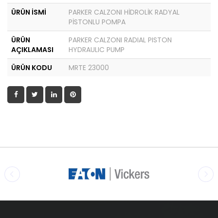
ÜRÜN İSMİ
PARKER CALZONI HİDROLİK RADYAL
PİSTONLU POMPA
ÜRÜN
PARKER CALZONI RADIAL PISTON
AÇIKLAMASI
HYDRAULIC PUMP
ÜRÜN KODU
MRTE 23000