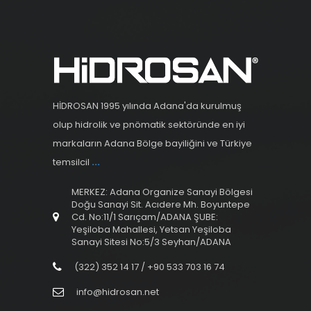
HİDROSAN 1995 yılında Adana'da kurulmuş
olup hidrolik ve pnömatik sektöründe en iyi
markaların Adana Bölge bayiliğini ve Türkiye
temsilcil
...
MERKEZ: Adana Organize Sanayi Bölgesi
Doğu Sanayi Sit. Acıdere Mh. Boyuntepe
Cd. No:11/1 Sarıçam/ADANA ŞUBE:
Yeşiloba Mahallesi, Yetsan Yeşiloba
Sanayi Sitesi No:5/3 Seyhan/ADANA
(322) 352 14 17 / +90 533 703 16 74
info@hidrosan.net