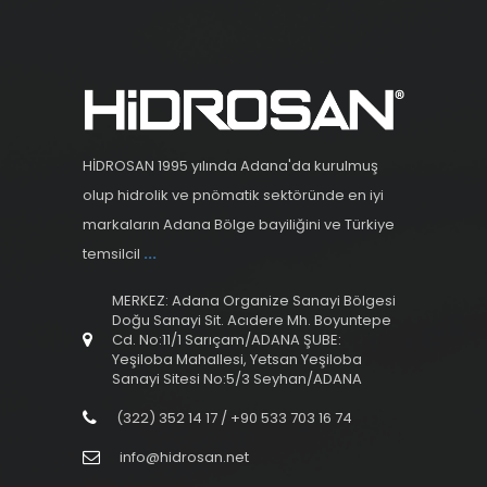
HİDROSAN 1995 yılında Adana'da kurulmuş
olup hidrolik ve pnömatik sektöründe en iyi
markaların Adana Bölge bayiliğini ve Türkiye
temsilcil
...
MERKEZ: Adana Organize Sanayi Bölgesi
Doğu Sanayi Sit. Acıdere Mh. Boyuntepe
Cd. No:11/1 Sarıçam/ADANA ŞUBE:
Yeşiloba Mahallesi, Yetsan Yeşiloba
Sanayi Sitesi No:5/3 Seyhan/ADANA
(322) 352 14 17 / +90 533 703 16 74
info@hidrosan.net