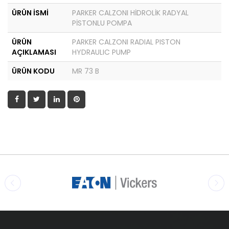
ÜRÜN İSMİ
PARKER CALZONI HİDROLİK RADYAL
PİSTONLU POMPA
ÜRÜN
PARKER CALZONI RADIAL PISTON
AÇIKLAMASI
HYDRAULIC PUMP
ÜRÜN KODU
MR 73 B