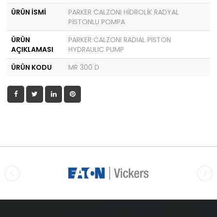
ÜRÜN İSMİ
PARKER CALZONI HİDROLİK RADYAL
PİSTONLU POMPA
ÜRÜN
PARKER CALZONI RADIAL PISTON
AÇIKLAMASI
HYDRAULIC PUMP
ÜRÜN KODU
MR 300 D