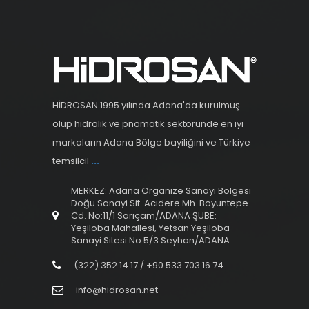
HİDROSAN 1995 yılında Adana'da kurulmuş
olup hidrolik ve pnömatik sektöründe en iyi
markaların Adana Bölge bayiliğini ve Türkiye
temsilcil
...
MERKEZ: Adana Organize Sanayi Bölgesi
Doğu Sanayi Sit. Acıdere Mh. Boyuntepe
Cd. No:11/1 Sarıçam/ADANA ŞUBE:
Yeşiloba Mahallesi, Yetsan Yeşiloba
Sanayi Sitesi No:5/3 Seyhan/ADANA
(322) 352 14 17 / +90 533 703 16 74
info@hidrosan.net