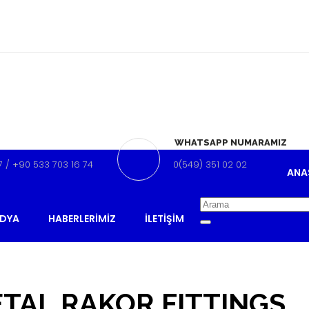
WHATSAPP NUMARAMIZ
17 / +90 533 703 16 74
0(549) 351 02 02
ANA
DYA
HABERLERIMIZ
İLETIŞIM
TAL RAKOR FITTINGS