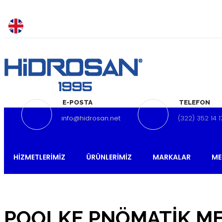
E-POSTA
TELEFON
info@hidrosan.net
(322) 352 14 
HIZMETLERIMIZ
ÜRÜNLERIMIZ
MARKALAR
ME
POOLKE PNÖMATİK ME