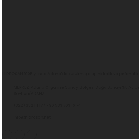
HİDROSAN 1995 yılında Adana'da kurulmuş olup hidrolik ve pnömatik s
MERKEZ: Adana Organize Sanayi Bölgesi Doğu Sanayi Sit. Acıde
Seyhan/ADANA
(322) 352 14 17 / +90 533 703 16 74
info@hidrosan.net