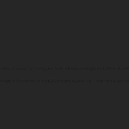
ektöründe en iyi markaların Adana Bölge bayiliğini ve Türkiye temsilc
re Mh. Boyuntepe Cd. No:11/1 Sarıçam/ADANA ŞUBE: Yeşiloba Mahallesi,