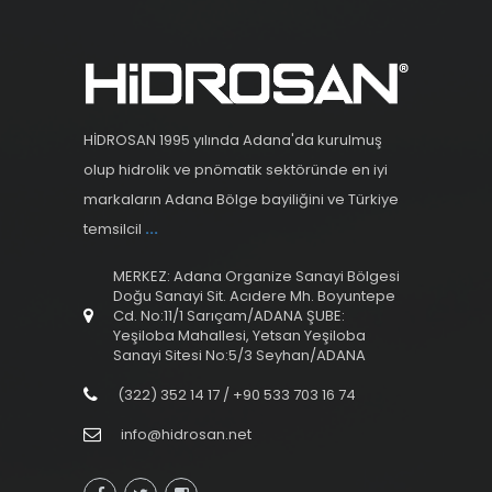
HİDROSAN 1995 yılında Adana'da kurulmuş
olup hidrolik ve pnömatik sektöründe en iyi
markaların Adana Bölge bayiliğini ve Türkiye
temsilcil
...
MERKEZ: Adana Organize Sanayi Bölgesi
Doğu Sanayi Sit. Acıdere Mh. Boyuntepe
Cd. No:11/1 Sarıçam/ADANA ŞUBE:
Yeşiloba Mahallesi, Yetsan Yeşiloba
Sanayi Sitesi No:5/3 Seyhan/ADANA
(322) 352 14 17 / +90 533 703 16 74
info@hidrosan.net