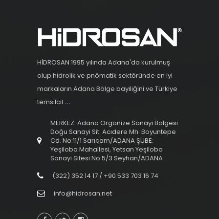
HİDROSAN 1995 yılında Adana'da kurulmuş
olup hidrolik ve pnömatik sektöründe en iyi
markaların Adana Bölge bayiliğini ve Türkiye
temsilcil
...
MERKEZ: Adana Organize Sanayi Bölgesi
Doğu Sanayi Sit. Acıdere Mh. Boyuntepe
Cd. No:11/1 Sarıçam/ADANA ŞUBE:
Yeşiloba Mahallesi, Yetsan Yeşiloba
Sanayi Sitesi No:5/3 Seyhan/ADANA
(322) 352 14 17 / +90 533 703 16 74
info@hidrosan.net