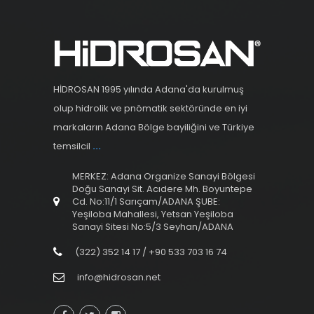
HİDROSAN 1995 yılında Adana'da kurulmuş
olup hidrolik ve pnömatik sektöründe en iyi
markaların Adana Bölge bayiliğini ve Türkiye
temsilcil
...
MERKEZ: Adana Organize Sanayi Bölgesi
Doğu Sanayi Sit. Acıdere Mh. Boyuntepe
Cd. No:11/1 Sarıçam/ADANA ŞUBE:
Yeşiloba Mahallesi, Yetsan Yeşiloba
Sanayi Sitesi No:5/3 Seyhan/ADANA
(322) 352 14 17 / +90 533 703 16 74
info@hidrosan.net