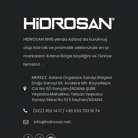
HİDROSAN 1995 yılında Adana'da kurulmuş
olup hidrolik ve pnömatik sektöründe en iyi
markaların Adana Bölge bayiliğini ve Türkiye
temsilcil
...
MERKEZ: Adana Organize Sanayi Bölgesi
Doğu Sanayi Sit. Acıdere Mh. Boyuntepe
Cd. No:11/1 Sarıçam/ADANA ŞUBE:
Yeşiloba Mahallesi, Yetsan Yeşiloba
Sanayi Sitesi No:5/3 Seyhan/ADANA
(322) 352 14 17 / +90 533 703 16 74
info@hidrosan.net