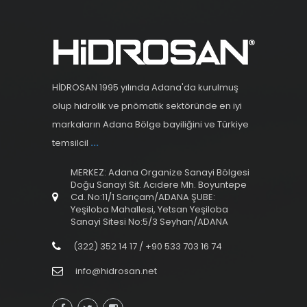
HİDROSAN 1995 yılında Adana'da kurulmuş
olup hidrolik ve pnömatik sektöründe en iyi
markaların Adana Bölge bayiliğini ve Türkiye
temsilcil
...
MERKEZ: Adana Organize Sanayi Bölgesi
Doğu Sanayi Sit. Acıdere Mh. Boyuntepe
Cd. No:11/1 Sarıçam/ADANA ŞUBE:
Yeşiloba Mahallesi, Yetsan Yeşiloba
Sanayi Sitesi No:5/3 Seyhan/ADANA
(322) 352 14 17 / +90 533 703 16 74
info@hidrosan.net