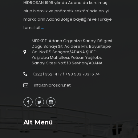
HİDROSAN 1995 yılında Adana'da kurulmuş
olup hidrolik ve pnömatik sektöründe en iyi
markaların Adana Bölge bayiliğini ve Türkiye
temsilcil
...
MERKEZ: Adana Organize Sanayi Bölgesi
Doğu Sanayi Sit. Acıdere Mh. Boyuntepe
Cd. No:11/1 Sarıçam/ADANA ŞUBE:
Yeşiloba Mahallesi, Yetsan Yeşiloba
Sanayi Sitesi No:5/3 Seyhan/ADANA
(322) 352 14 17 / +90 533 703 16 74
info@hidrosan.net
Alt Menü