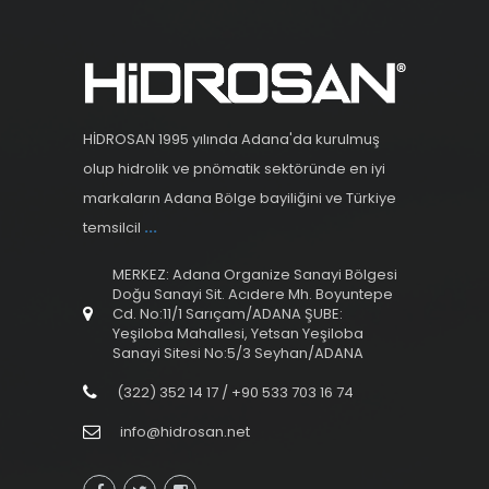
HİDROSAN 1995 yılında Adana'da kurulmuş
olup hidrolik ve pnömatik sektöründe en iyi
markaların Adana Bölge bayiliğini ve Türkiye
temsilcil
...
MERKEZ: Adana Organize Sanayi Bölgesi
Doğu Sanayi Sit. Acıdere Mh. Boyuntepe
Cd. No:11/1 Sarıçam/ADANA ŞUBE:
Yeşiloba Mahallesi, Yetsan Yeşiloba
Sanayi Sitesi No:5/3 Seyhan/ADANA
(322) 352 14 17 / +90 533 703 16 74
info@hidrosan.net