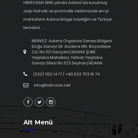
HİDROSAN 1995 yılında Adana'da kurulmuş
olup hidrolik ve pnömatik sektöründe en iyi
markaların Adana Bölge bayiliğini ve Türkiye
temsilcil
...
MERKEZ: Adana Organize Sanayi Bölgesi
Doğu Sanayi Sit. Acıdere Mh. Boyuntepe
Cd. No:11/1 Sarıçam/ADANA ŞUBE:
Yeşiloba Mahallesi, Yetsan Yeşiloba
Sanayi Sitesi No:5/3 Seyhan/ADANA
(322) 352 14 17 / +90 533 703 16 74
info@hidrosan.net
Alt Menü