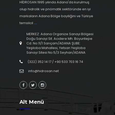
HİDROSAN 1995 yılında Adana'da kurulmuş
olup hidrolik ve pnömatik sektöründe en iyi
markaların Adana Bölge bayiliğini ve Türkiye
temsilcil
...
MERKEZ: Adana Organize Sanayi Bölgesi
Doğu Sanayi Sit. Acıdere Mh. Boyuntepe
Cd. No:11/1 Sarıçam/ADANA ŞUBE:
Yeşiloba Mahallesi, Yetsan Yeşiloba
Sanayi Sitesi No:5/3 Seyhan/ADANA
(322) 352 14 17 / +90 533 703 16 74
info@hidrosan.net
Alt Menü