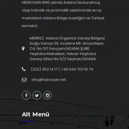
HİDROSAN 1995 yılında Adana'da kurulmuş
olup hidrolik ve pnömatik sektöründe en iyi
markaların Adana Bölge bayiliğini ve Türkiye
temsilcil
...
MERKEZ: Adana Organize Sanayi Bölgesi
Doğu Sanayi Sit. Acıdere Mh. Boyuntepe
Cd. No:11/1 Sarıçam/ADANA ŞUBE:
Yeşiloba Mahallesi, Yetsan Yeşiloba
Sanayi Sitesi No:5/3 Seyhan/ADANA
(322) 352 14 17 / +90 533 703 16 74
info@hidrosan.net
Alt Menü