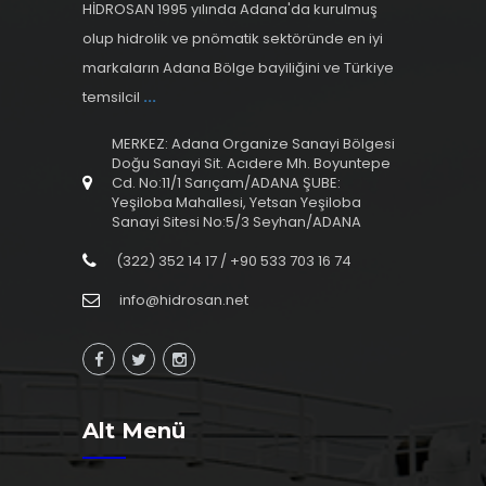
HİDROSAN 1995 yılında Adana'da kurulmuş
olup hidrolik ve pnömatik sektöründe en iyi
markaların Adana Bölge bayiliğini ve Türkiye
temsilcil
...
MERKEZ: Adana Organize Sanayi Bölgesi
Doğu Sanayi Sit. Acıdere Mh. Boyuntepe
Cd. No:11/1 Sarıçam/ADANA ŞUBE:
Yeşiloba Mahallesi, Yetsan Yeşiloba
Sanayi Sitesi No:5/3 Seyhan/ADANA
(322) 352 14 17 / +90 533 703 16 74
info@hidrosan.net
Alt Menü