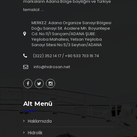
markaların Adana Bölge bayiliğini ve Türkiye
temsilcil
...
MERKEZ: Adana Organize Sanayi Bölgesi
Doğu Sanayi Sit. Acıdere Mh. Boyuntepe
Cd. No:11/1 Sarıçam/ADANA ŞUBE:
Yeşiloba Mahallesi, Yetsan Yeşiloba
Sanayi Sitesi No:5/3 Seyhan/ADANA
(322) 352 14 17 / +90 533 703 16 74
info@hidrosan.net
Alt Menü
Hakkımızda
Hidrolik