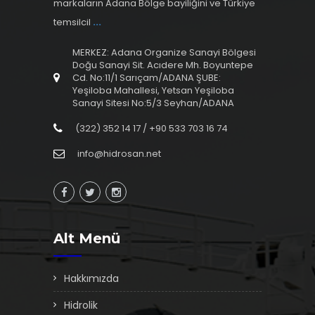
markaların Adana Bölge bayiliğini ve Türkiye
temsilcil
...
MERKEZ: Adana Organize Sanayi Bölgesi
Doğu Sanayi Sit. Acıdere Mh. Boyuntepe
Cd. No:11/1 Sarıçam/ADANA ŞUBE:
Yeşiloba Mahallesi, Yetsan Yeşiloba
Sanayi Sitesi No:5/3 Seyhan/ADANA
(322) 352 14 17 / +90 533 703 16 74
info@hidrosan.net
Alt Menü
Hakkımızda
Hidrolik